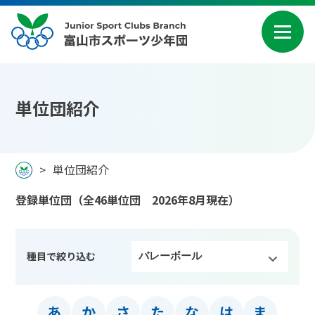
富山市スポーツ少年団とは
単位団紹介
お知らせ
大会・イベント
単位団紹介
登録単位団（全46単位団 2026年8月現在）
活動報告
単位団紹介
種目で絞り込む
あ
か
さ
た
な
は
ま